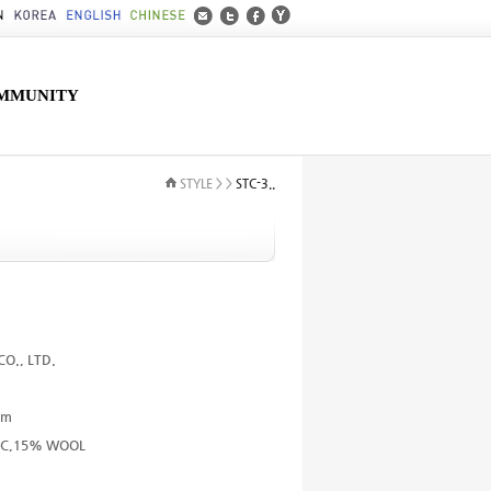
MMUNITY
STYLE > >
STC-3..
O., LTD.
cm
IC,15% WOOL