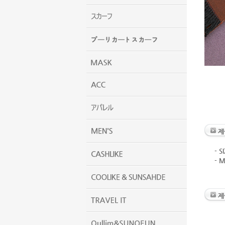
제
- S
- 
제