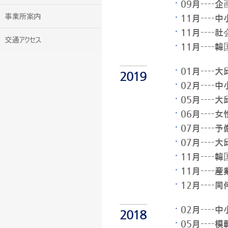
09月---
11月---
11月---
11月---
01月---
2019
02月---
05月---
06月---
07月---
07月---
11月---
11月---
12月---
02月---
2018
05月---