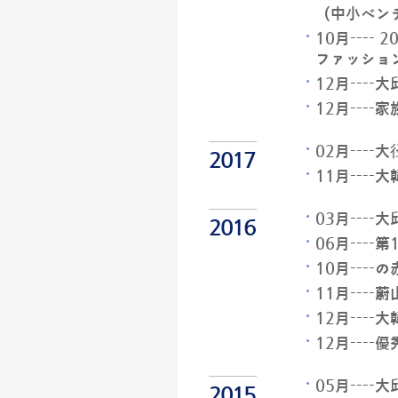
（中小ベン
10月---
ファッショ
12月---
12月---
02月---
2017
11月---
03月---
2016
06月---
10月---
11月---
12月---
12月---
05月---
2015