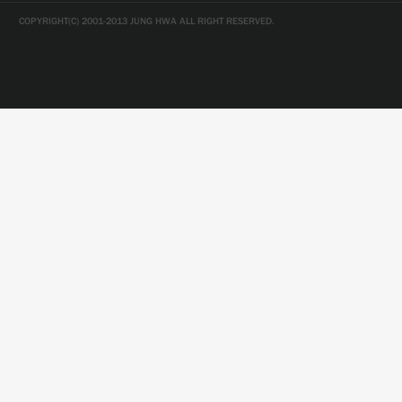
COPYRIGHT(C) 2001-2013 JUNG HWA ALL RIGHT RESERVED.