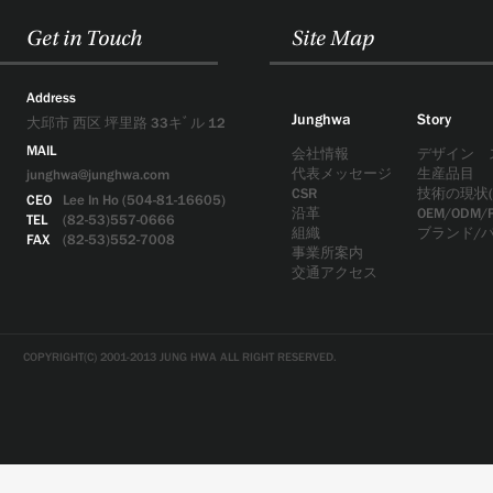
Get in Touch
Site Map
Address
Junghwa
Story
大邱市 西区 坪里路 33キﾞル 12
MAIL
会社情報
デザイン 
代表メッセージ
生産品目
junghwa@junghwa.com
CSR
技術の現状(
CEO
Lee In Ho (504-81-16605)
沿革
OEM/ODM/
TEL
(82-53)557-0666
組織
ブランド/
FAX
(82-53)552-7008
事業所案内
交通アクセス
COPYRIGHT(C) 2001-2013 JUNG HWA ALL RIGHT RESERVED.