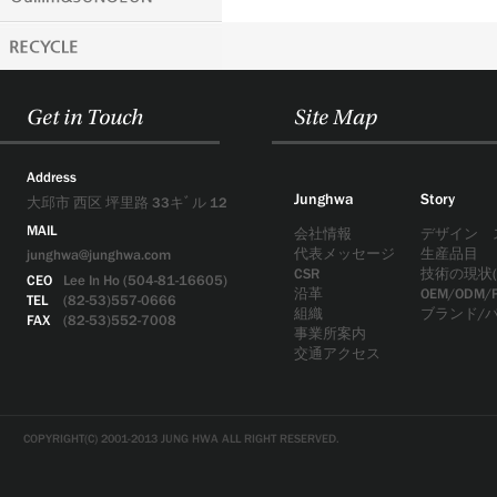
Get in Touch
Site Map
Address
Junghwa
Story
大邱市 西区 坪里路 33キﾞル 12
MAIL
会社情報
デザイン 
代表メッセージ
生産品目
junghwa@junghwa.com
CSR
技術の現状(
CEO
Lee In Ho (504-81-16605)
沿革
OEM/ODM/
TEL
(82-53)557-0666
組織
ブランド/
FAX
(82-53)552-7008
事業所案内
交通アクセス
COPYRIGHT(C) 2001-2013 JUNG HWA ALL RIGHT RESERVED.