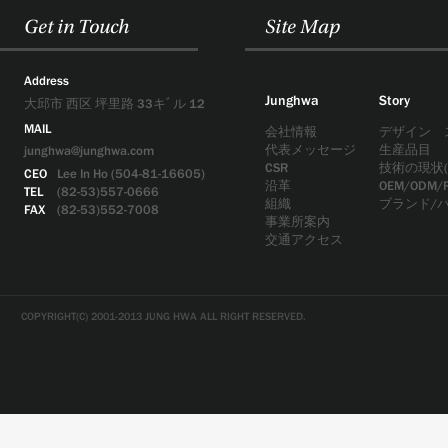
Get in Touch
Site Map
Address
Junghwa
Story
大邱市 西区 坪里路 33キﾞル 12
MAIL
会社情報
デザイン 
代表メッセージ
生産品目
junghwa@junghwa.com
CSR
技術の現状(
CEO
Lee In Ho (504-81-16605)
沿革
OEM/ODM/
TEL
(82-53)557-0666
組織
ブランド/
FAX
(82-53)552-7008
事業所案内
交通アクセス
COPYRIGHT(C) 2001-2013 JUNG HWA ALL RIGHT RESERVED.