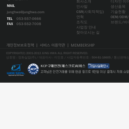
회사소개
디자인 이
MAIL
인사말
생산품목
CSR(사회적책임)
기술현황
junghwa@junghwa.com
연혁
OEM/ODM
TEL
053-557-0666
조직도
브랜드/바
FAX
053-552-7008
사업장 안내
찾아오시는 길
개인정보보호정책
ㅣ
서비스 이용약관
ㅣ
MEMBERSHIP
COPYRIGHT(C) 2001-2013 JUNG HWA ALL RIGHT RESERVED.
상호명 : 정화실업(주) / 대표이사 : 이인호 / 사업자등록번호 : 504-81-16605 / 통신판매신