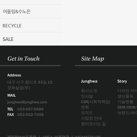
Get in Touch
Site Map
Address
Junghwa
Story
대구 서구 평리로 33길 12
정화실업(주)
회사소개
디자인 이
MAIL
인사말
생산품목
CSR(사회적책임)
기술현황
junghwa@junghwa.com
연혁
OEM/ODM
TEL
053-557-0666
조직도
브랜드/바
FAX
053-552-7008
사업장 안내
찾아오시는 길