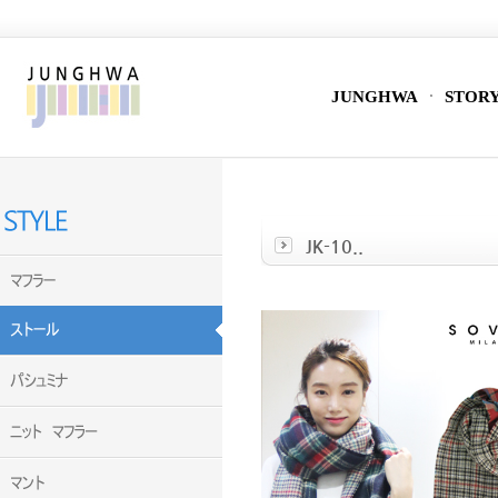
JUNGHWA
STOR
JK-10..